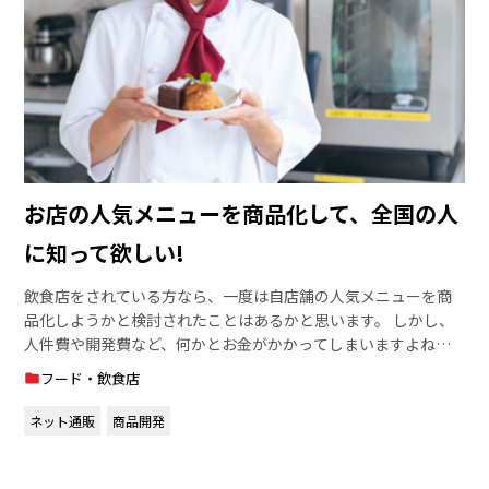
お店の人気メニューを商品化して、全国の人
に知って欲しい!
飲食店をされている方なら、一度は自店舗の人気メニューを商
品化しようかと検討されたことはあるかと思います。
しかし、
人件費や開発費など、何かとお金がかかってしまいますよね。
それを解決してくれるのが、クラウドファンディングです！
ク
フード・飲食店
ラウドファンディングをきっかけに商品化＆認知度を高め、ネ
ット通販で収入を得ながら安定した店舗経営を目指しません
ネット通販
商品開発
か？