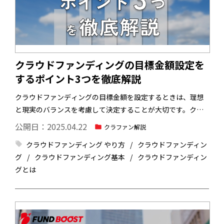
クラウドファンディングの目標金額設定を
するポイント3つを徹底解説
クラウドファンディングの目標金額を設定するときは、理想
と現実のバランスを考慮して決定することが大切です。クラ
ウドファンディングは、個人や企業、団体の夢や目標を叶え
公開日：2025.04.22
クラファン解説
るための資金調達方法の一つです。夢や目標を叶えるために
クラウドファンディング やり方
クラウドファンディン
思い切って大きな目標金額を設定するのは良いことですが、
グ
クラウドファンディング基本
クラウドファンディン
現実的でなければ、プロジェクトを成功させることが難しく
グとは
なってしまいます。
今回は、クラウドファンディングの目標
金額設定をするポイント3つを徹底解説します。クラウドファ
ンディングの目標金額の平均や目標金額以上に集まりすぎた
らどうなるのかも解説するので、ご参考にしてみてくださ
い。