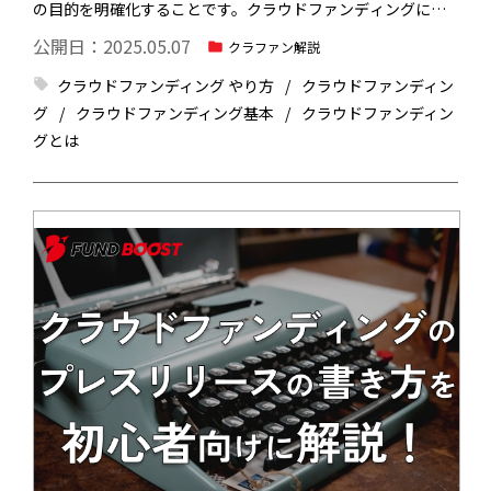
の目的を明確化することです。クラウドファンディングに挑
戦する目的を明確化し、現実的な資金調達目標を立て、支援
公開日：2025.05.07
クラファン解説
者にとってのメリットを考えていきましょう。準備を進める
クラウドファンディング やり方
クラウドファンディン
うえで大切なのは、テクニックではなく、プロジェクトへの
グ
クラウドファンディング基本
クラウドファンディン
想いです。
成功にはさまざまなテクニックが必要となります
グとは
が、準備段階ではプロジェクトへの想いを整理しながら、現
実的な計画を立てることが重要です。今回は、クラウドファ
ンディングの準備方法5つを解説します。これからクラウドフ
ァンディングに挑戦してみたいという方は、ぜひご参考にし
てみてくださいね。