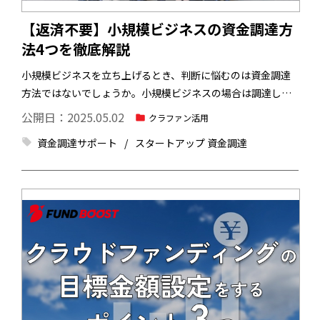
【返済不要】小規模ビジネスの資金調達方
法4つを徹底解説
小規模ビジネスを立ち上げるとき、判断に悩むのは資金調達
方法ではないでしょうか。小規模ビジネスの場合は調達した
い金額が少額であることが多く、銀行から融資を受けること
公開日：2025.05.02
クラファン活用
に抵抗のある方も少なくないかと思います。実は、資金調達
資金調達サポート
スタートアップ 資金調達
方法の中には、返済不要のものがいくつかあります。
返済不
要であれば事業開始後の資金繰りを気にすることなく、精神
的に余裕を持ってビジネスを展開しやすくなります。今回
は、返済不要な小規模ビジネスの資金調達方法4つを徹底解説
します。小規模ビジネスの資金調達方法としてクラウドファ
ンディングがおすすめな理由も解説するので、ご参考にして
みてください。