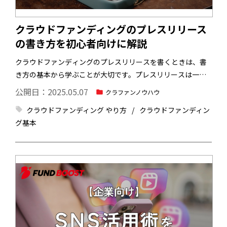
クラウドファンディングのプレスリリース
の書き方を初心者向けに解説
クラウドファンディングのプレスリリースを書くときは、書
き方の基本から学ぶことが大切です。プレスリリースは一般
的なコラム記事などと異なり、配信メディアのユーザー層に
公開日：2025.05.07
クラファンノウハウ
向けて、必要な情報を魅力的かつ端的に、文章で伝えなくて
クラウドファンディング やり方
クラウドファンディン
はなりません。効果的なプレスリリース配信は、クラウドフ
グ基本
ァンディングの成功率に大きく寄与します。
今回は、クラウ
ドファンディングのプレスリリースの書き方を初心者向けに
解説します。クラウドファンディングのプレスリリースを書
くときの注意点やおすすめの配信プラットフォームも解説す
るので、ご参考にしてみてください。