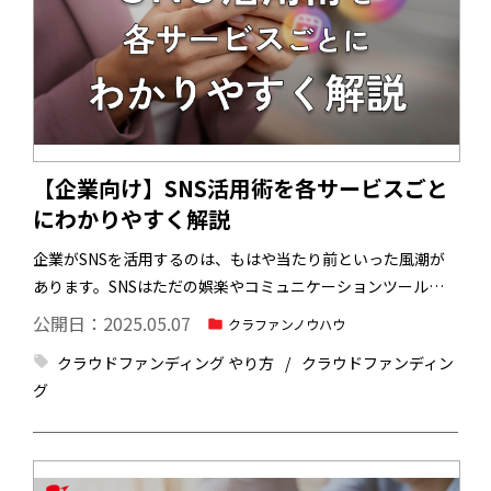
【企業向け】SNS活用術を各サービスごと
にわかりやすく解説
企業がSNSを活用するのは、もはや当たり前といった風潮が
あります。SNSはただの娯楽やコミュニケーションツールで
はなく、ビジネス経営や利益に大きな影響を及ぼす重要なも
公開日：2025.05.07
クラファンノウハウ
のです。しかし、企業がSNSを上手く活用し、十分な成果を
クラウドファンディング やり方
クラウドファンディン
得られているケースはそう多くありません。
企業がSNSを運
グ
用するときは、活用術を学び、適切な方法で真剣に取り組む
必要があります。今回は、企業向けにSNS活用術を各サービ
スごとにわかりやすく解説します。企業がSNSでできること
も解説するので、ご参考にしてみてください。