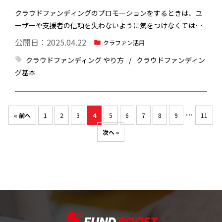
クラウドファンディングのプロモーションをするときは、ユ
ーザーや支援者の信頼を失わないように気をつけなくてはな
りません。近年、メディアの種類を問わず、過激な宣伝方法
公開日：2025.04.22
クラファン活用
や煽るような表現が度々問題となっています。不適切なプロ
クラウドファンディング やり方
クラウドファンディン
モーションは、起案者である個人や企業の信頼を大きく損な
グ基本
い、不特定多数の人を傷つけてしまう可能性があります。
ト
ラブルなくクラウドファンディングを進めるためにも、プロ
モーション方法や表現には配慮を欠かさないようにしましょ
う。今回は、クラウドファンディングのプロモーションの注
…
« 前へ
1
2
3
4
5
6
7
8
9
11
意点3つを解説します。クラウドファンディングのプロモーシ
次へ »
ョン成功のコツも解説するので、ご参考にしてみてくださ
い。