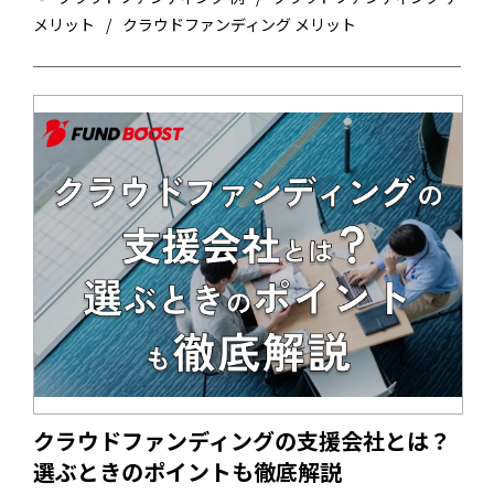
業が挑戦する場合はメリットだけでなくデメリットも理解し
メリット
クラウドファンディング メリット
て、対策しておくことが大切です。今回は、企業向けにクラ
ウドファンディングのメリット・デメリットを解説します。
企業のクラウドファンディングの成功事例も紹介するので、
ご参考にしてみてください。
クラウドファンディングの支援会社とは？
選ぶときのポイントも徹底解説