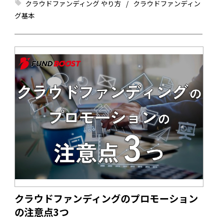
クラウドファンディング やり方
クラウドファンディン
つに絞るのではなく、できる限り多くの方法を活用して、目
グ基本
標金額達成を目指しましょう。今回は、クラウドファンディ
ングのPR方法・拡散方法10選を紹介します。支援者数が伸び
ないと悩んでいる人は、ぜひ、ご参考にしてみてください。
クラウドファンディングのプロモーション
の注意点3つ