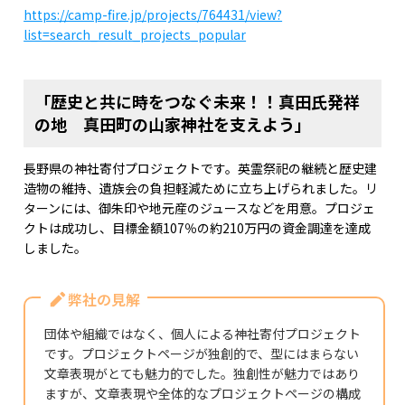
https://camp-fire.jp/projects/764431/view?
list=search_result_projects_popular
「歴史と共に時をつなぐ未来！！真田氏発祥
の地 真田町の山家神社を支えよう」
長野県の神社寄付プロジェクトです。英霊祭祀の継続と歴史建
造物の維持、遺族会の負担軽減ために立ち上げられました。リ
ターンには、御朱印や地元産のジュースなどを用意。プロジェ
クトは成功し、目標金額107％の約210万円の資金調達を達成
しました。
弊社の見解
団体や組織ではなく、個人による神社寄付プロジェクト
です。プロジェクトページが独創的で、型にはまらない
文章表現がとても魅力的でした。独創性が魅力ではあり
ますが、文章表現や全体的なプロジェクトページの構成